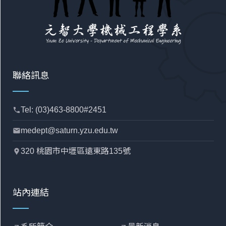
聯絡訊息
Tel: (03)463-8800#2451
phone
medept@saturn.yzu.edu.tw
mail
320 桃園市中壢區遠東路135號
location_pin
站內連結