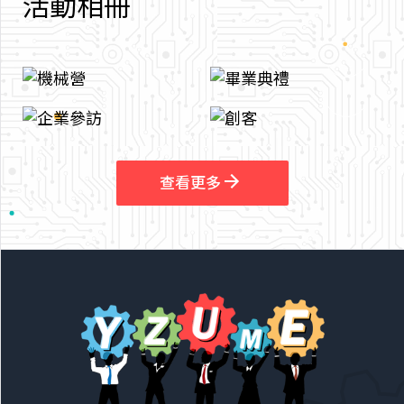
活
動
相
冊
arrow_outward
arrow_outward
查看更多