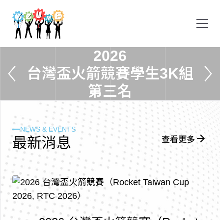
2
0
2
6
台
灣
盃
火
箭
競
賽
學
生
3
K
組
第
三
名
NEWS & EVENTS
最
新
消
息
查看更多