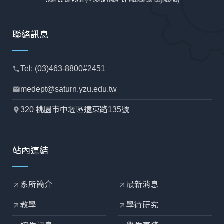
聯絡訊息
Tel: (03)463-8800#2451
phone
medept@saturn.yzu.edu.tw
mail
320 桃園市中壢區遠東路135號
location_pin
站內連結
系所簡介
最新消息
arrow_outward
arrow_outward
教學
學術研究
arrow_outward
arrow_outward