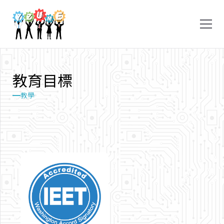
教
育
目
標
教學