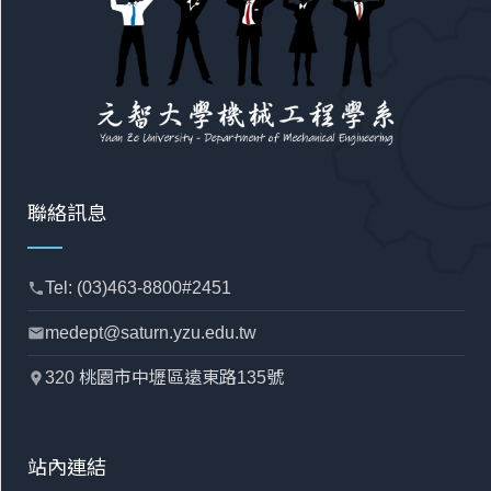
聯絡訊息
Tel: (03)463-8800#2451
phone
medept@saturn.yzu.edu.tw
mail
320 桃園市中壢區遠東路135號
location_pin
站內連結