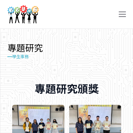
專
題
研
究
學生事務
專題研究頒獎