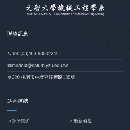
聯絡訊息
Tel: (03)463-8800#2451
phone
medept@saturn.yzu.edu.tw
mail
320 桃園市中壢區遠東路135號
location_pin
站內連結
系所簡介
最新消息
arrow_outward
arrow_outward