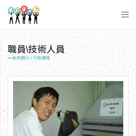
職
員
\
技
術
人
員
系所簡介 /
行政團隊