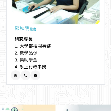
arrow_outward
郭秋明
秘書
研究專長
1. 大學部相關事務
2. 教學品保
3. 獎助學金
4. 系上行政事務
apartment
phone
email