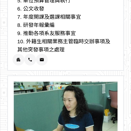
5. 單位預算管理與執行
6. 公文收發
7. 年度開課及選課相關事宜
8. 研發年報彙編
9. 推動各項系友服務事宜
10. 外籍生相關業務主管臨時交辦事項及
其他突發事項之處理
apartment
phone
email