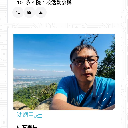
10. 系。院。校活動參與
phone
email
science
arrow_outward
沈炳臣
技正
研究專長