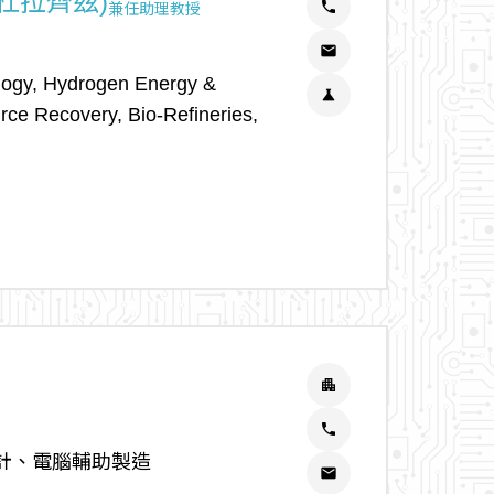
(阿卜杜拉齊茲)
phone
兼任助理教授
email
logy, Hydrogen Energy &
science
rce Recovery, Bio-Refineries,
apartment
phone
計、電腦輔助製造
email