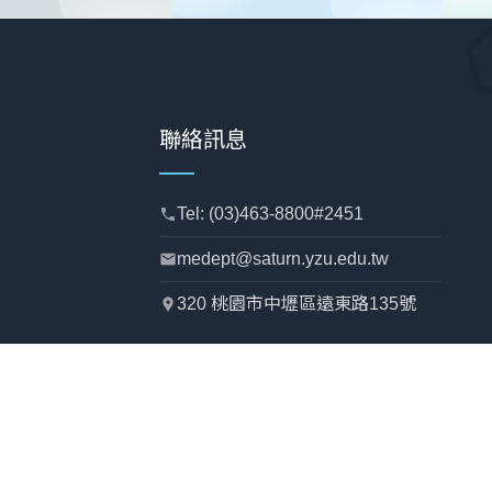
聯絡訊息
Tel: (03)463-8800#2451
phone
medept@saturn.yzu.edu.tw
mail
320 桃園市中壢區遠東路135號
location_pin