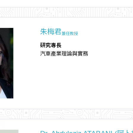
朱梅君
兼任教授
研究專長
汽車產業理論與實務
arrow_outward