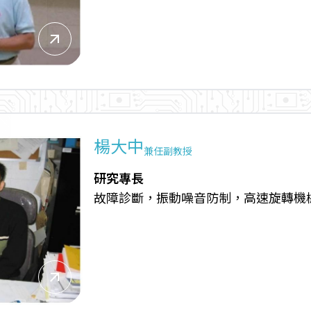
arrow_outward
楊大中
兼任副教授
研究專長
故障診斷，振動噪音防制，高速旋轉機
arrow_outward