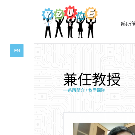
系所
EN
兼
任
教
授
系所簡介 /
教學團隊