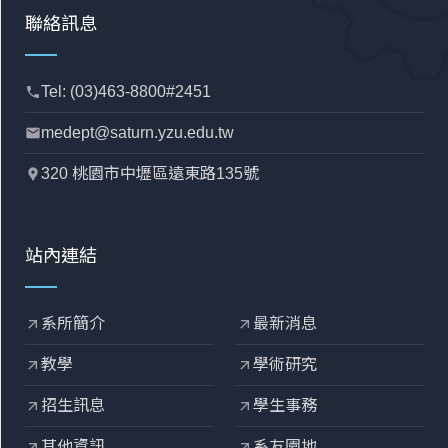
聯絡訊息
Tel: (03)463-8800#2451
phone
medept@saturn.yzu.edu.tw
mail
320 桃園市中壢區遠東路135號
location_pin
站內連結
系所簡介
最新消息
arrow_outward
arrow_outward
教學
學術研究
arrow_outward
arrow_outward
招生訊息
學生事務
arrow_outward
arrow_outward
其他資訊
系友園地
arrow_outward
arrow_outward