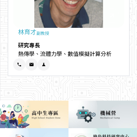
arrow_outward
林育才
副教授
研究專長
熱傳學、流體力學、數值模擬計算分析
phone
email
science