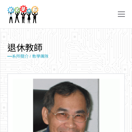
退
休
教
師
系所簡介 /
教學團隊