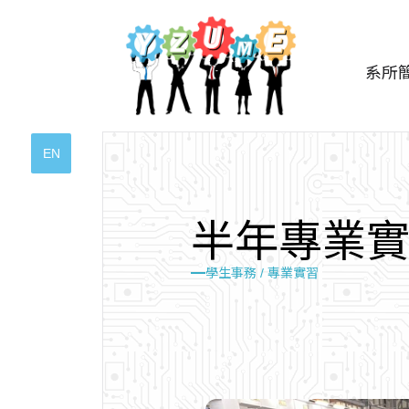
系所
EN
半
年
專
業
學生事務 / 專業實習