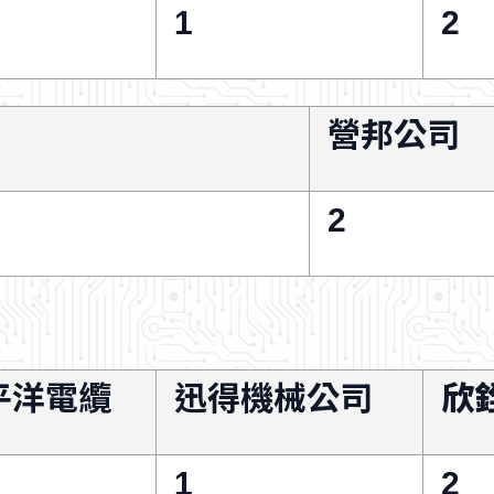
1
2
營邦公司
2
平洋電纜
迅得機械公司
欣
1
2