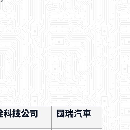
。
銓科技公司
國瑞汽車