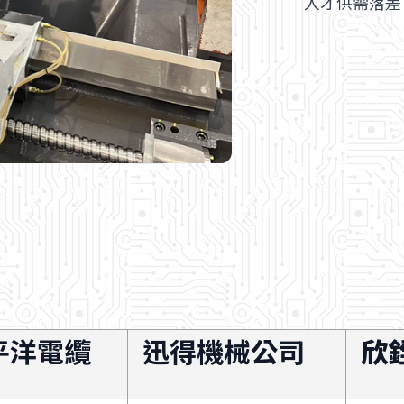
人才供需落差
平洋電纜
迅得機械公司
欣