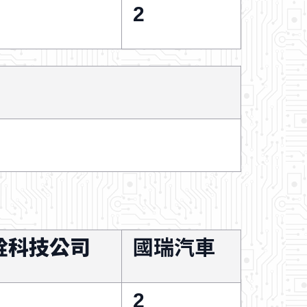
2
銓科技公司
國瑞汽車
2