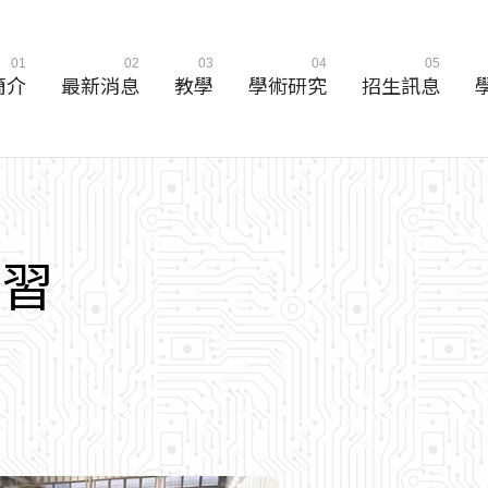
01
02
03
04
05
簡介
最新消息
教學
學術研究
招生訊息
實
習