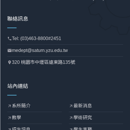
聯絡訊息
Tel: (03)463-8800#2451
phone
medept@saturn.yzu.edu.tw
mail
320 桃園市中壢區遠東路135號
location_pin
站內連結
系所簡介
最新消息
arrow_outward
arrow_outward
教學
學術研究
arrow_outward
arrow_outward
招生訊息
學生事務
arrow_outward
arrow_outward