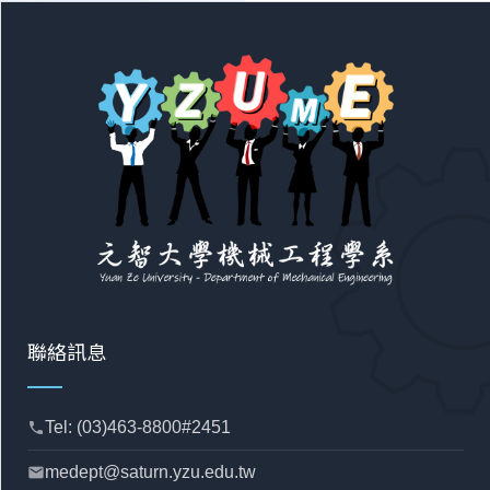
聯絡訊息
Tel: (03)463-8800#2451
phone
medept@saturn.yzu.edu.tw
mail