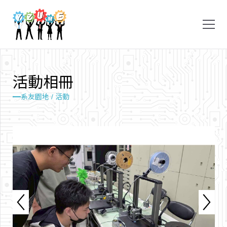
活
動
相
冊
系友園地 / 活動