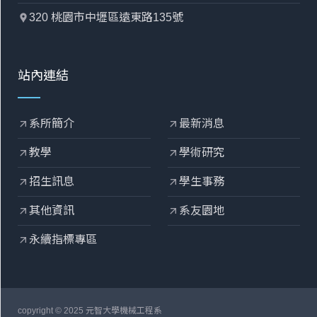
320 桃園市中壢區遠東路135號
location_pin
站內連結
系所簡介
最新消息
arrow_outward
arrow_outward
教學
學術研究
arrow_outward
arrow_outward
招生訊息
學生事務
arrow_outward
arrow_outward
其他資訊
系友園地
arrow_outward
arrow_outward
永續指標專區
arrow_outward
copyright © 2025 元智大學機械工程系