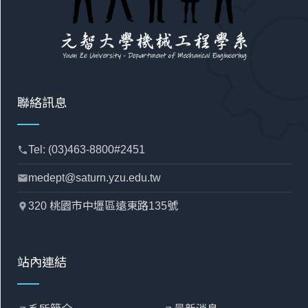
聯絡訊息
Tel: (03)463-8800#2451
phone
medept@saturn.yzu.edu.tw
mail
320 桃園市中壢區遠東路135號
location_pin
站內連結