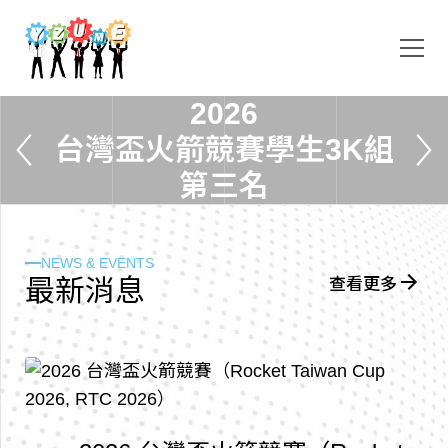
2
0
2
6
台
灣
盃
火
箭
競
賽
學
生
3
K
組
第
三
名
NEWS & EVENTS
最
新
消
息
查看更多