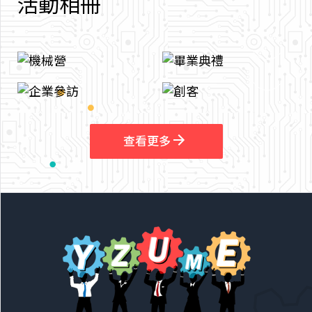
活
動
相
冊
arrow_outward
arrow_outward
查看更多