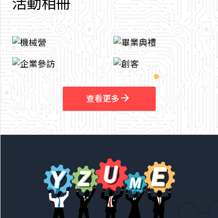
活
動
相
冊
arrow_outward
arrow_outward
查看更多