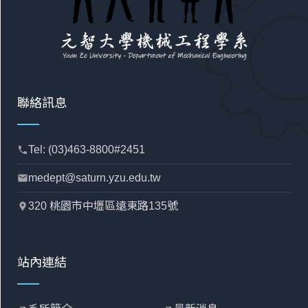
聯絡訊息
Tel: (03)463-8800#2451
phone
medept@saturn.yzu.edu.tw
mail
320 桃園市中壢區遠東路135號
location_pin
站內連結