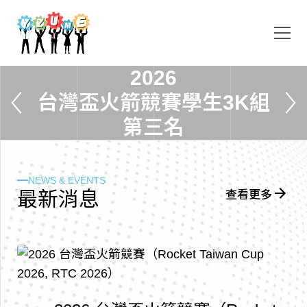
2
0
2
6
台
灣
盃
火
箭
競
賽
學
生
3
K
組
第
三
名
NEWS & EVENTS
最
新
消
息
查看更多