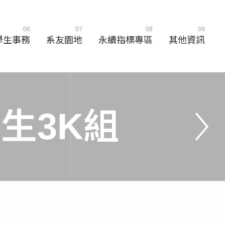
06
07
08
09
學生事務
系友園地
永續指標專區
其他資訊
學
生
3
K
組