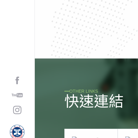
OTHER LINKS
快
速
連
結