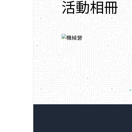
活
動
相
冊