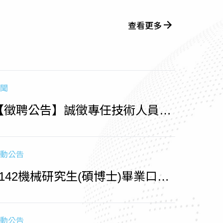
查看更多
聞
【徵聘公告】誠徵專任技術人員
（收件至1150715止)
動公告
1142機械研究生(碩博士)畢業口試
相關時程
動公告