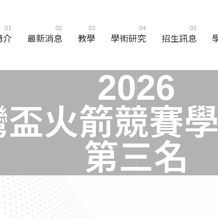
01
02
03
04
05
簡介
最新消息
教學
學術研究
招生訊息
2
0
2
6
灣
盃
火
箭
競
賽
第
三
名