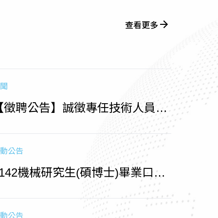
查看更多
聞
【徵聘公告】誠徵專任技術人員
（收件至1150715止)
動公告
1142機械研究生(碩博士)畢業口試
相關時程
動公告