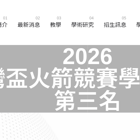
01
02
03
04
05
簡介
最新消息
教學
學術研究
招生訊息
2
0
2
6
灣
盃
火
箭
競
賽
第
三
名