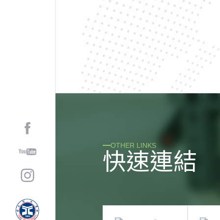
OTHER LINKS
快
速
連
結