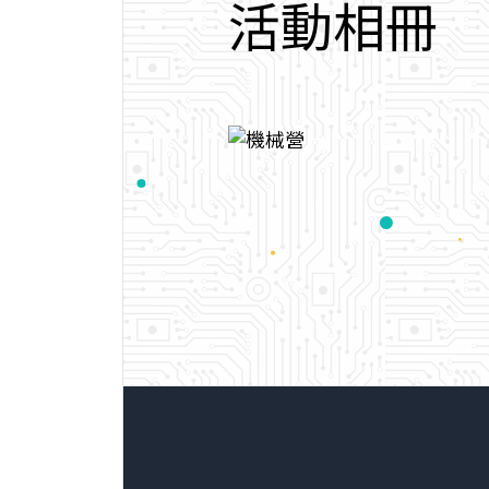
活
動
相
冊