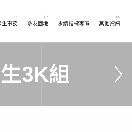
06
07
08
09
學生事務
系友園地
永續指標專區
其他資訊
學
生
3
K
組