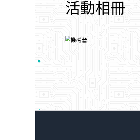
活
動
相
冊