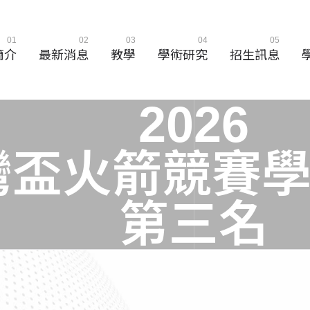
01
02
03
04
05
簡介
最新消息
教學
學術研究
招生訊息
2
0
2
6
灣
盃
火
箭
競
賽
第
三
名