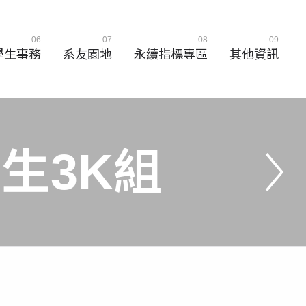
06
07
08
09
學生事務
系友園地
永續指標專區
其他資訊
學
生
3
K
組