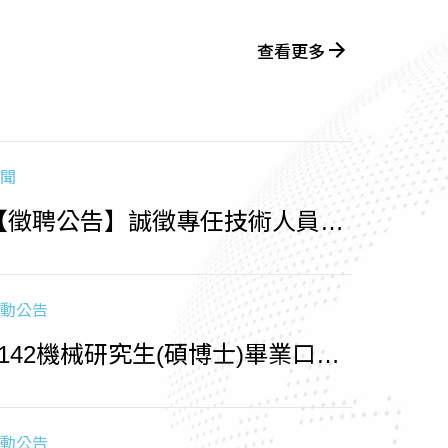
查看更多
聞
【徵聘公告】誠徵專任技術人員
（收件至1150715止)
動公告
1142機械研究生(碩博士)畢業口試
相關時程
動公告