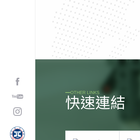
OTHER LINKS
快
速
連
結