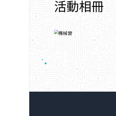
活
動
相
冊