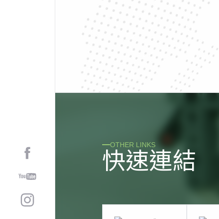
OTHER LINKS
快
速
連
結