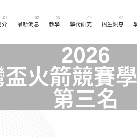
01
02
03
04
05
簡介
最新消息
教學
學術研究
招生訊息
2
0
2
6
灣
盃
火
箭
競
賽
第
三
名