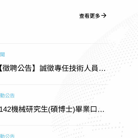
查看更多
聞
【徵聘公告】誠徵專任技術人員
（收件至1150715止)
動公告
1142機械研究生(碩博士)畢業口試
相關時程
動公告