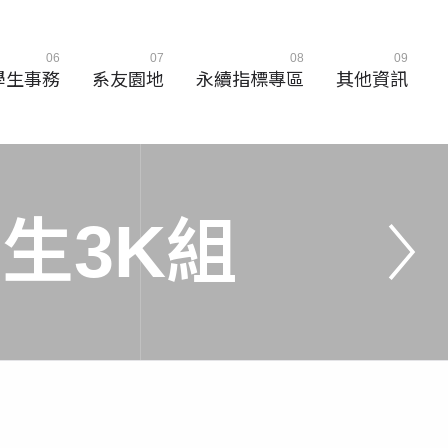
06
07
08
09
學生事務
系友園地
永續指標專區
其他資訊
學
生
3
K
組