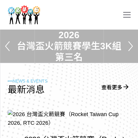
2
0
2
6
台
灣
盃
火
箭
競
賽
學
生
3
K
組
第
三
名
NEWS & EVENTS
最
新
消
息
查看更多