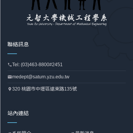
聯絡訊息
Tel: (03)463-8800#2451
phone
medept@saturn.yzu.edu.tw
mail
320 桃園市中壢區遠東路135號
location_pin
站內連結