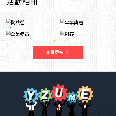
活
動
相
冊
arrow_outward
arrow_outward
查看更多