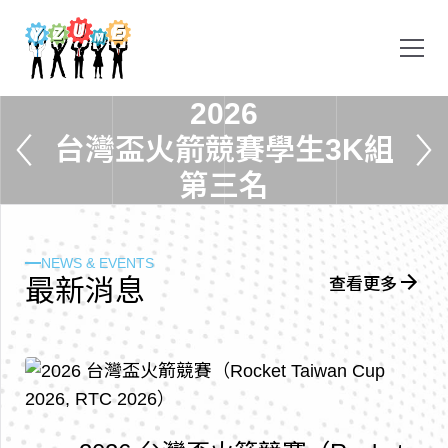
2
0
2
6
台
灣
盃
火
箭
競
賽
學
生
3
K
組
第
三
名
NEWS & EVENTS
最
新
消
息
查看更多