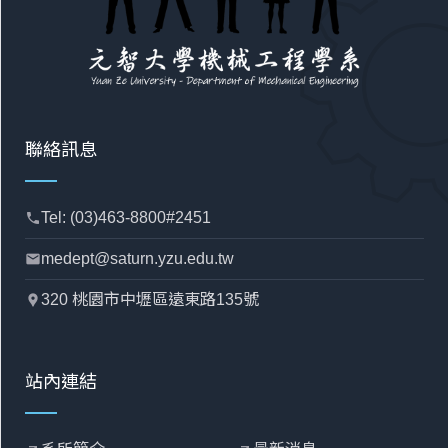
聯絡訊息
Tel: (03)463-8800#2451
phone
medept@saturn.yzu.edu.tw
mail
320 桃園市中壢區遠東路135號
location_pin
站內連結