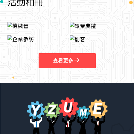
活
動
相
冊
arrow_outward
arrow_outward
查看更多