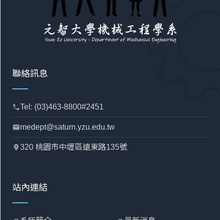
聯絡訊息
Tel: (03)463-8800#2451
phone
medept@saturn.yzu.edu.tw
mail
320 桃園市中壢區遠東路135號
location_pin
站內連結