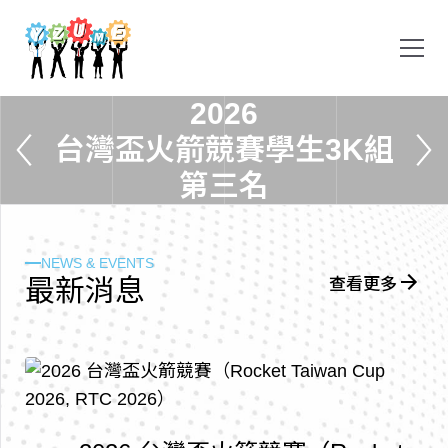
2
0
2
6
台
灣
盃
火
箭
競
賽
學
生
3
K
組
第
三
名
NEWS & EVENTS
最
新
消
息
查看更多