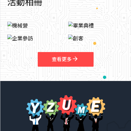
活
動
相
冊
arrow_outward
arrow_outward
查看更多