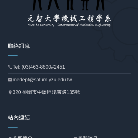
聯絡訊息
Tel: (03)463-8800#2451
phone
medept@saturn.yzu.edu.tw
mail
320 桃園市中壢區遠東路135號
location_pin
站內連結