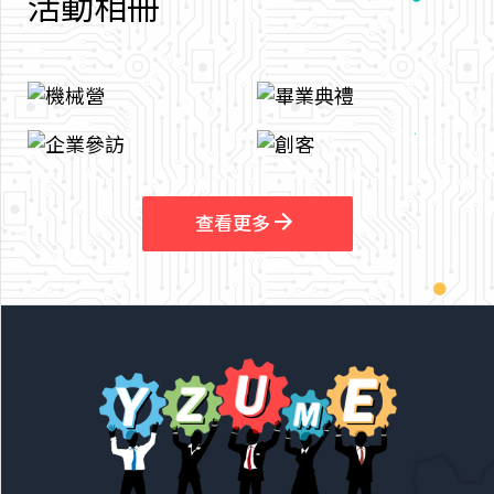
活
動
相
冊
arrow_outward
arrow_outward
查看更多