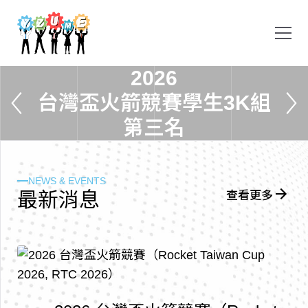
2
0
2
6
台
灣
盃
火
箭
競
賽
學
生
3
K
組
第
三
名
NEWS & EVENTS
最
新
消
息
查看更多