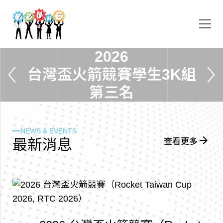
2
0
2
6
台
灣
盃
火
箭
競
賽
學
生
3
K
組
第
三
名
NEWS & EVENTS
最
新
消
息
查看更多