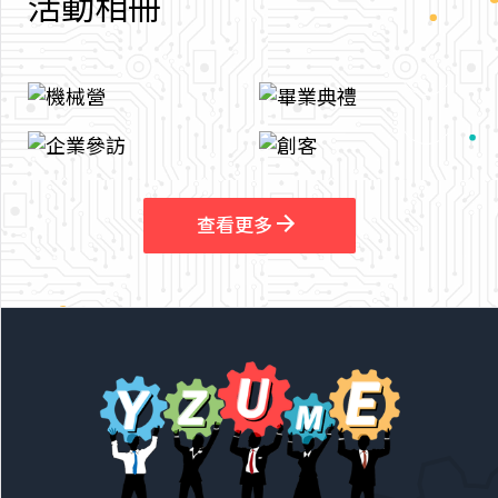
活
動
相
冊
arrow_outward
arrow_outward
查看更多