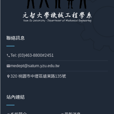
聯絡訊息
Tel: (03)463-8800#2451
phone
medept@saturn.yzu.edu.tw
mail
320 桃園市中壢區遠東路135號
location_pin
站內連結