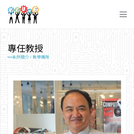
專
任
教
授
系所簡介 / 教學團隊