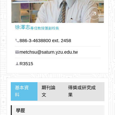
arrow_outward
徐澤志
專任教授兼副校長
886-3-4638800 ext. 2458
phone
metchsu@saturn.yzu.edu.tw
email
R3515
science
基本資
期刊論
得獎或研究成
料
文
果
學歷