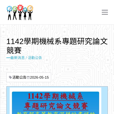
1
1
4
2
學
期
機
械
系
專
題
研
究
論
文
競
賽
最新消息 / 活動公告
活動公告
2026-05-15
sell
calendar_month