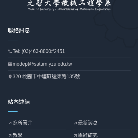
聯絡訊息
Tel: (03)463-8800#2451
phone
medept@saturn.yzu.edu.tw
mail
320 桃園市中壢區遠東路135號
location_pin
站內連結
系所簡介
最新消息
arrow_outward
arrow_outward
教學
學術研究
arrow_outward
arrow_outward