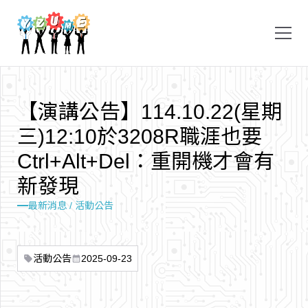
【
演
講
公
告
】
1
1
4
.
1
0
.
2
2
(
星
期
三
)
1
2
:
1
0
於
3
2
0
8
R
職
涯
也
要
C
t
r
l
+
A
l
t
+
D
e
l
：
重
開
機
才
會
有
新
發
現
最新消息 / 活動公告
活動公告
2025-09-23
sell
calendar_month