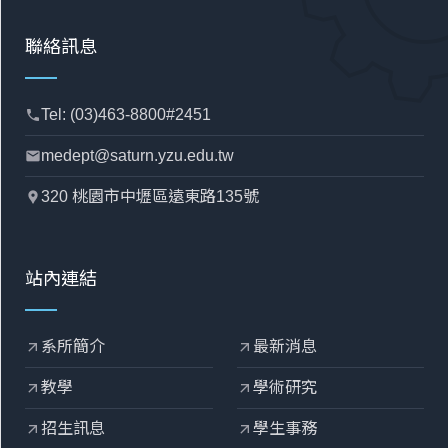
聯絡訊息
Tel: (03)463-8800#2451
phone
medept@saturn.yzu.edu.tw
mail
320 桃園市中壢區遠東路135號
location_pin
站內連結
系所簡介
最新消息
arrow_outward
arrow_outward
教學
學術研究
arrow_outward
arrow_outward
招生訊息
學生事務
arrow_outward
arrow_outward