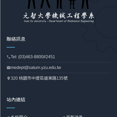
聯絡訊息
Tel: (03)463-8800#2451
phone
medept@saturn.yzu.edu.tw
mail
320 桃園市中壢區遠東路135號
location_pin
站內連結