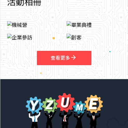
活
動
相
冊
arrow_outward
arrow_outward
查看更多