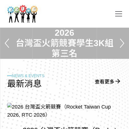
2
0
2
6
台
灣
盃
火
箭
競
賽
學
生
3
K
組
第
三
名
NEWS & EVENTS
最
新
消
息
查看更多