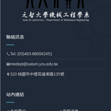
聯絡訊息
Tel: (03)463-8800#2451
phone
medept@saturn.yzu.edu.tw
mail
320 桃園市中壢區遠東路135號
location_pin
站內連結