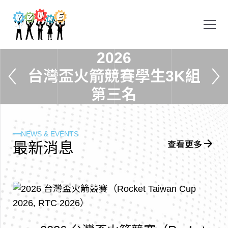
2
0
2
6
台
灣
盃
火
箭
競
賽
學
生
3
K
組
第
三
名
NEWS & EVENTS
最
新
消
息
查看更多