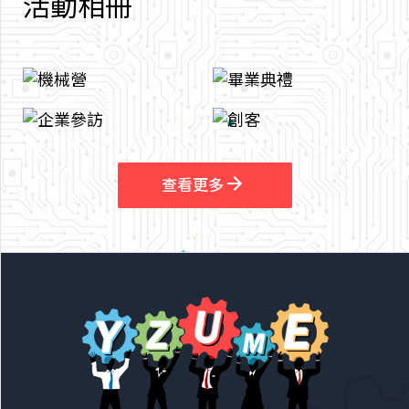
活
動
相
冊
arrow_outward
arrow_outward
查看更多