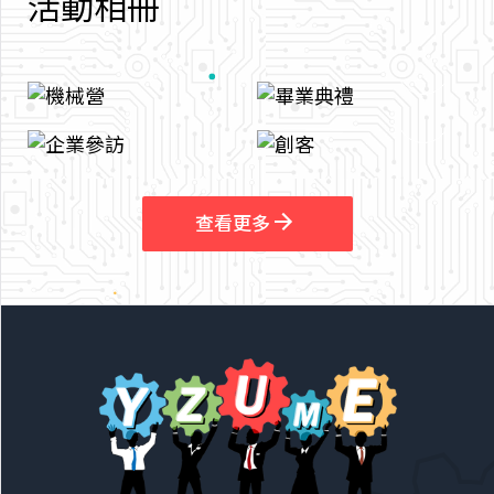
活
動
相
冊
arrow_outward
arrow_outward
查看更多