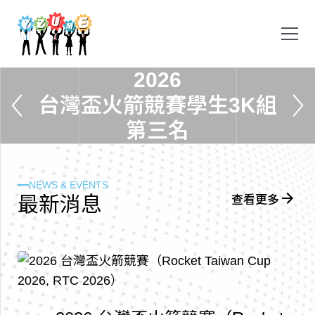
2
0
2
6
台
灣
盃
火
箭
競
賽
學
生
3
K
組
第
三
名
NEWS & EVENTS
最
新
消
息
查看更多