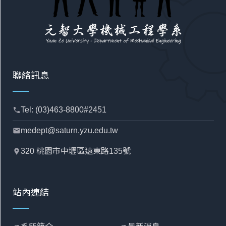
聯絡訊息
Tel: (03)463-8800#2451
phone
medept@saturn.yzu.edu.tw
mail
320 桃園市中壢區遠東路135號
location_pin
站內連結