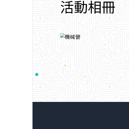
活
動
相
冊