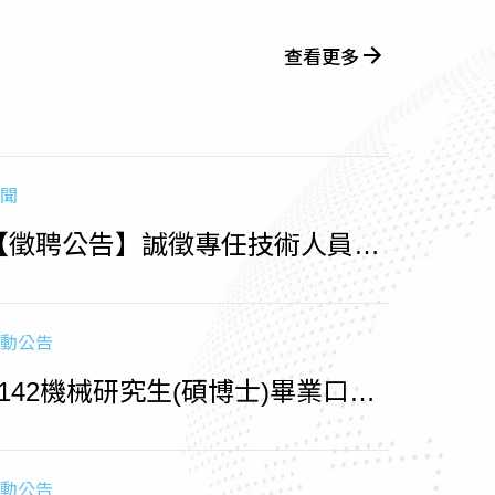
查看更多
聞
【徵聘公告】誠徵專任技術人員
（收件至1150715止)
動公告
1142機械研究生(碩博士)畢業口試
相關時程
動公告