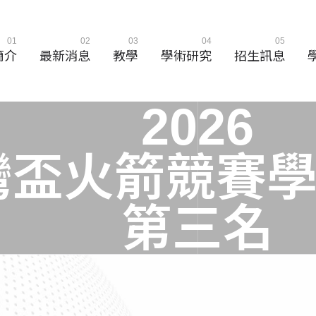
01
02
03
04
05
簡介
最新消息
教學
學術研究
招生訊息
2
0
2
6
灣
盃
火
箭
競
賽
第
三
名