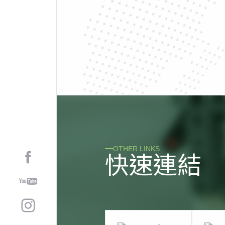
OTHER LINKS
快
速
連
結