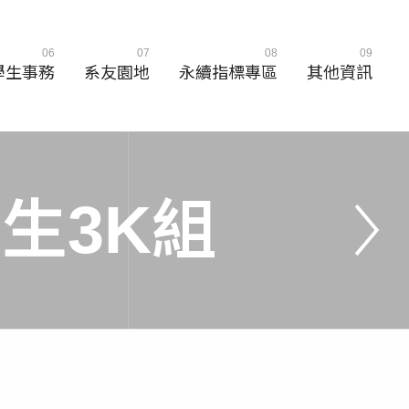
06
07
08
09
學生事務
系友園地
永續指標專區
其他資訊
學
生
3
K
組