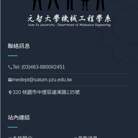
聯絡訊息
Tel: (03)463-8800#2451
phone
medept@saturn.yzu.edu.tw
mail
320 桃園市中壢區遠東路135號
location_pin
站內連結