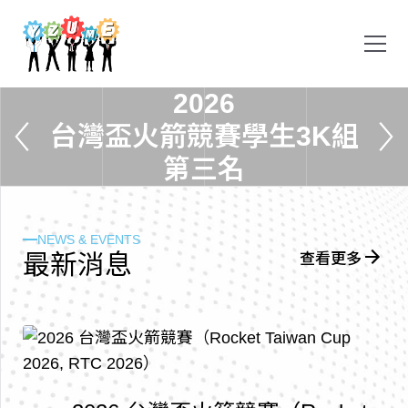
2
0
2
6
台
灣
盃
火
箭
競
賽
學
生
3
K
組
第
三
名
NEWS & EVENTS
最
新
消
息
查看更多