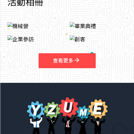
活
動
相
冊
arrow_outward
arrow_outward
查看更多