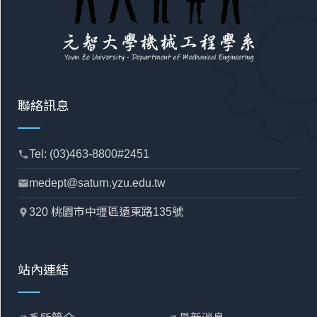
聯絡訊息
Tel: (03)463-8800#2451
phone
medept@saturn.yzu.edu.tw
mail
320 桃園市中壢區遠東路135號
location_pin
站內連結