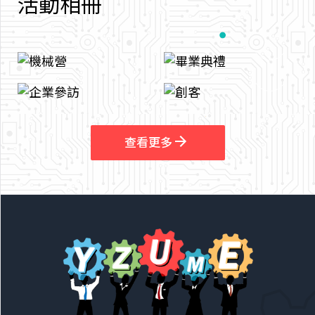
活
動
相
冊
arrow_outward
arrow_outward
查看更多