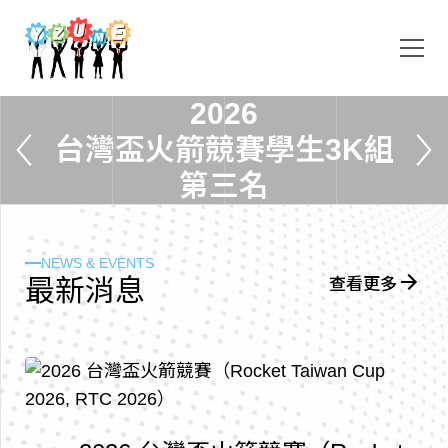
2
0
2
6
台
灣
盃
火
箭
競
賽
學
生
3
K
組
第
三
名
NEWS & EVENTS
最
新
消
息
查看更多