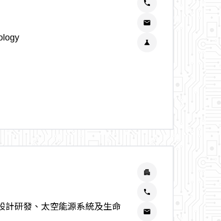
phone
email
ology
science
apartment
phone
設計研發、太空能源系統及生命
email