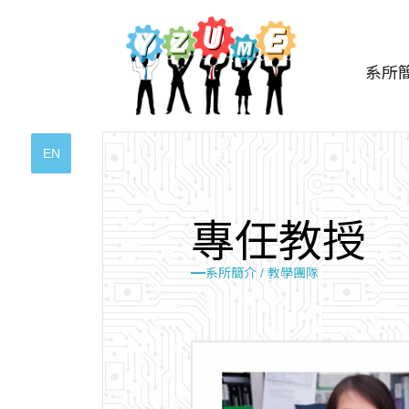
系所
EN
專
任
教
授
系所簡介 /
教學團隊