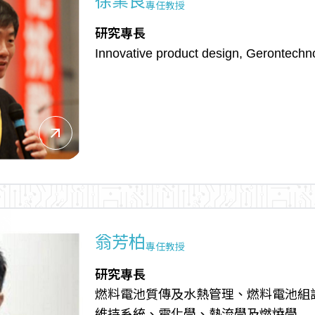
徐業良
專任教授
研究專長
Innovative product design, Gerontechn
arrow_outward
翁芳柏
專任教授
研究專長
燃料電池質傳及水熱管理、燃料電池組
維持系統、電化學、熱流學及燃燒學