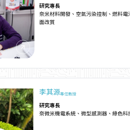
研究專長
奈米材料開發、空氣污染控制、燃料電
面改質
arrow_outward
李其源
專任教授
研究專長
奈微米機電系統、微型感測器、綠色科技