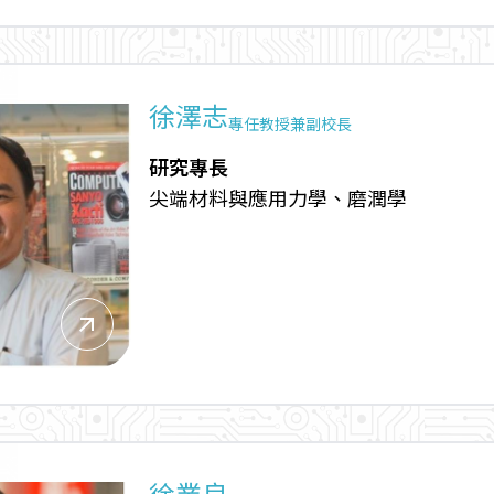
徐澤志
專任教授兼副校長
研究專長
尖端材料與應用力學、磨潤學
arrow_outward