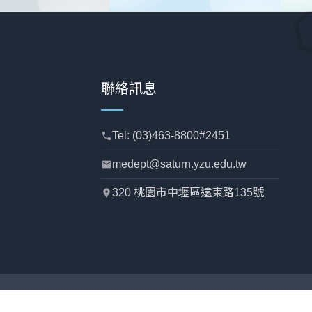
聯絡訊息
Tel: (03)463-8800#2451
phone
medept@saturn.yzu.edu.tw
mail
320 桃園市中壢區遠東路135號
location_pin