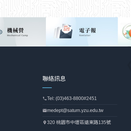
聯絡訊息
Tel: (03)463-8800#2451
phone
medept@saturn.yzu.edu.tw
mail
320 桃園市中壢區遠東路135號
location_pin