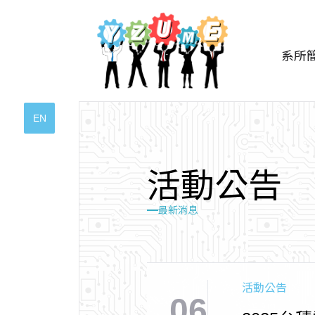
系所
EN
活
動
公
告
最新消息
活動公告
06