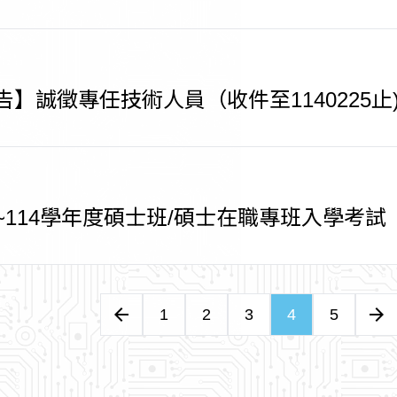
】誠徵專任技術人員（收件至1140225止
~114學年度碩士班/碩士在職專班入學考試
arrow_back
arrow_forward
1
2
3
4
5