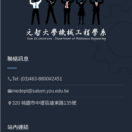
聯絡訊息
Tel: (03)463-8800#2451
phone
medept@saturn.yzu.edu.tw
mail
320 桃園市中壢區遠東路135號
location_pin
站內連結