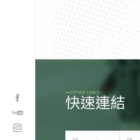
OTHER LINKS
快
速
連
結