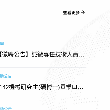
查看更多
聞
【徵聘公告】誠徵專任技術人員
（收件至1150715止)
動公告
1142機械研究生(碩博士)畢業口試
相關時程
動公告