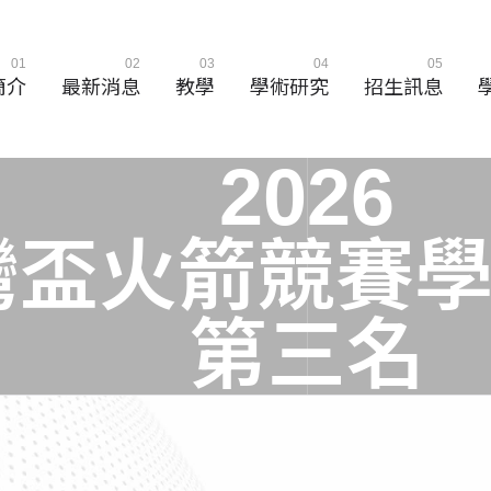
01
02
03
04
05
簡介
最新消息
教學
學術研究
招生訊息
2
0
2
6
灣
盃
火
箭
競
賽
第
三
名