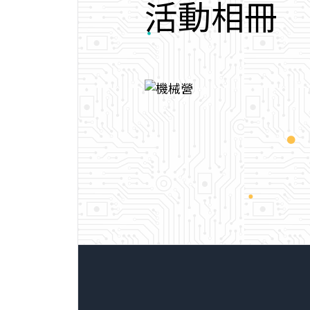
活
動
相
冊