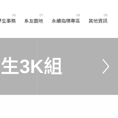
06
07
08
09
學生事務
系友園地
永續指標專區
其他資訊
學
生
3
K
組