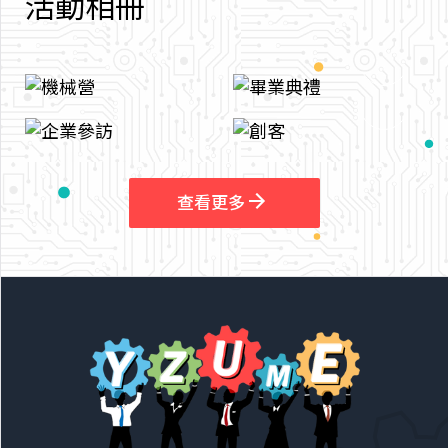
活
動
相
冊
arrow_outward
arrow_outward
查看更多