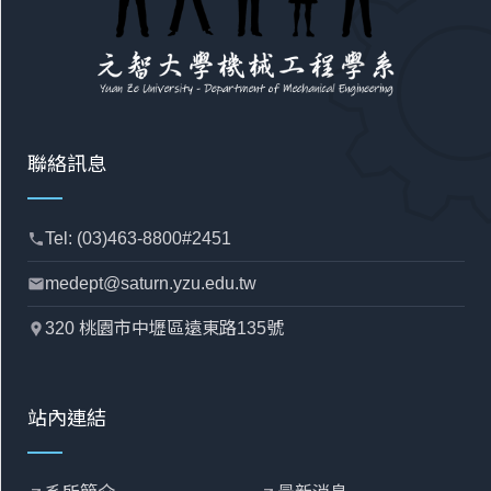
聯絡訊息
Tel: (03)463-8800#2451
phone
medept@saturn.yzu.edu.tw
mail
320 桃園市中壢區遠東路135號
location_pin
站內連結