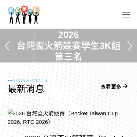
2
0
2
6
台
灣
盃
火
箭
競
賽
學
生
3
K
組
第
三
名
NEWS & EVENTS
最
新
消
息
查看更多