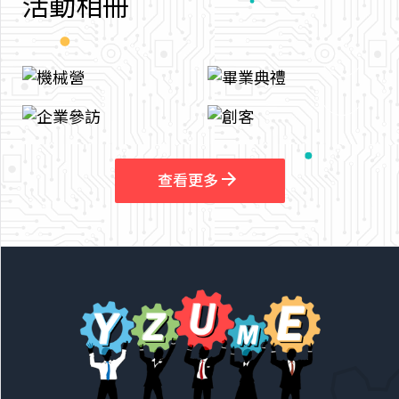
活
動
相
冊
arrow_outward
arrow_outward
查看更多