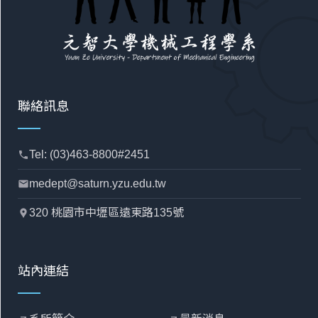
聯絡訊息
Tel: (03)463-8800#2451
phone
medept@saturn.yzu.edu.tw
mail
320 桃園市中壢區遠東路135號
location_pin
站內連結