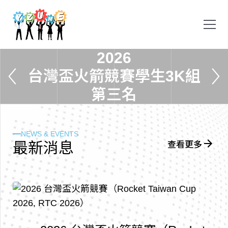
2
0
2
6
台
灣
盃
火
箭
競
賽
學
生
3
K
組
第
三
名
NEWS & EVENTS
最
新
消
息
查看更多