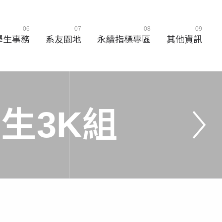
06
07
08
09
學生事務
系友園地
永續指標專區
其他資訊
學
生
3
K
組