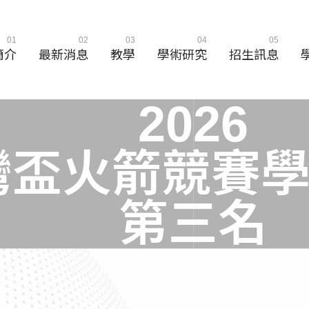
01
02
03
04
05
簡介
最新消息
教學
學術研究
招生訊息
2
0
2
6
灣
盃
火
箭
競
賽
第
三
名