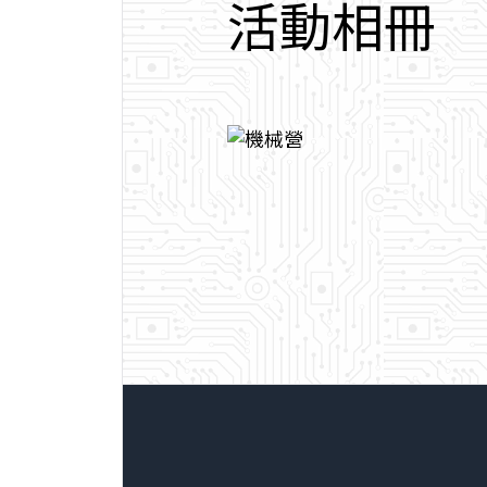
活
動
相
冊