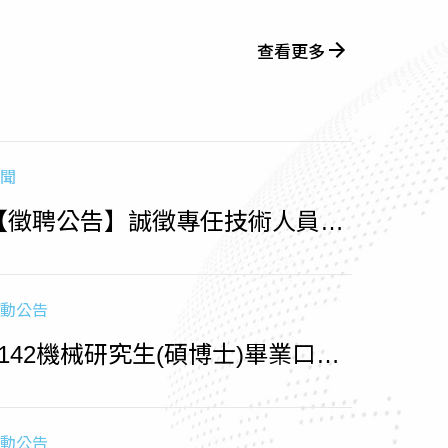
查看更多
聞
【徵聘公告】誠徵專任技術人員
（收件至1150715止)
動公告
1142機械研究生(碩博士)畢業口試
相關時程
動公告