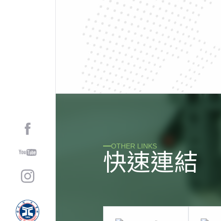
OTHER LINKS
快
速
連
結