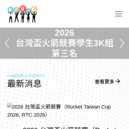
2
0
2
6
台
灣
盃
火
箭
競
賽
學
生
3
K
組
第
三
名
NEWS & EVENTS
最
新
消
息
查看更多