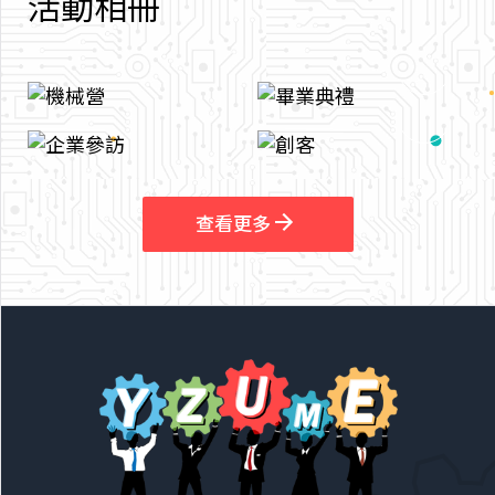
活
動
相
冊
arrow_outward
arrow_outward
查看更多