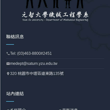
聯絡訊息
Tel: (03)463-8800#2451
phone
medept@saturn.yzu.edu.tw
mail
320 桃園市中壢區遠東路135號
location_pin
站內連結