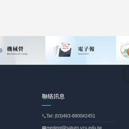
聯絡訊息
Tel: (03)463-8800#2451
phone
medept@saturn.yzu.edu.tw
mail