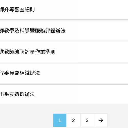
師升等審查細則
師教學及輔導暨服務評鑑辦法
進教師續聘評量作業準則
程委員會組織辦法
出系友遴選辦法
arrow_forward
1
2
3