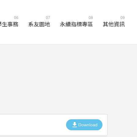
06
07
08
09
學生事務
系友園地
永續指標專區
其他資訊
download
Download