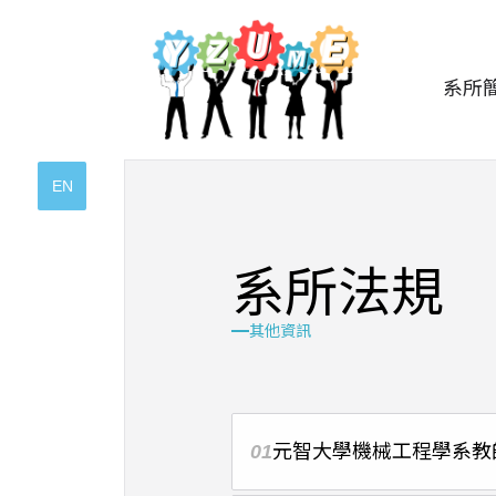
系所
EN
系
所
法
規
其他資訊
01
元智大學機械工程學系教